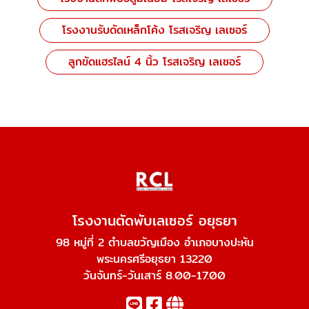
โรงงานรับดัดเหล็กโค้ง โรสเจริญ เลเซอร์
ลูกขัดแฮรไลน์ 4 นิ้ว โรสเจริญ เลเซอร์
โรงงานตัดพับเลเซอร์ อยุธยา
98 หมู่ที่ 2 ตำบลขวัญเมือง อำเภอบางปะหัน
พระนครศรีอยุธยา 13220
วันจันทร์-วันเสาร์ 8.00-17.00