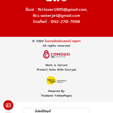
อีเมล :
Rcl.laser1995@gmail.com
,
Rcc.waterjet@gmail.com
โทรศัพท์ :
092-270-7698
© 2569
โรงงานตัดพับเลเซอร์ อยุธยา
All rights reserved.
Work is Secure
Protect Data With Encrypt
Powered By
Thailand YellowPages
เว็บไซต์นี้ใช้คุกกี้