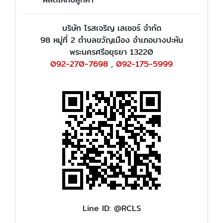
บริษัท โรสเจริญ เลเซอร์ จำกัด
98 หมู่ที่ 2 ตำบลขวัญเมือง อำเภอบางปะหัน
พระนครศรีอยุธยา 13220
092-270-7698
,
092-175-5999
Line ID: @RCLS