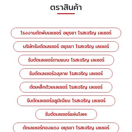
ตราสินค้า
โรงงานตัดพับเลเซอร์ อยุธยา โรสเจริญ เลเซอร์
บริษัทรับตัดเลเซอร์ อยุธยา โรสเจริญ เลเซอร์
รับตัดเลเซอร์ตามแบบ โรสเจริญ เลเซอร์
รับตัดเลเซอร์ฉลุลาย โรสเจริญ เลเซอร์
ตัดเหล็กด้วยเลเซอร์ โรสเจริญ เลเซอร์
รับตัดเลเซอร์อลูมิเนียม โรสเจริญ เลเซอร์
รับตัดเลเซอร์แผ่นโลหะ
ตัดเลเซอร์ทองแดง อยุธยา โรสเจริญ เลเซอร์