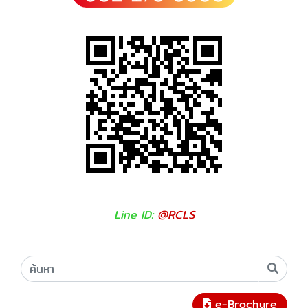
Line ID:
@RCLS
e-Brochure