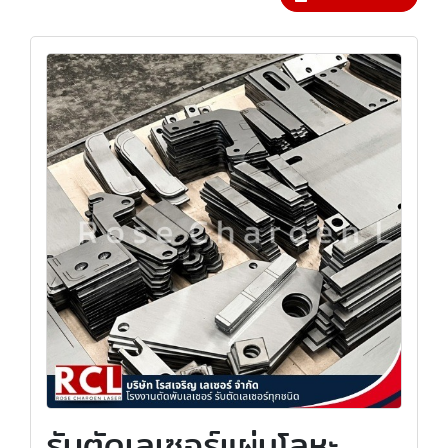
รับตัดเลเซอร์แผ่นโลหะ