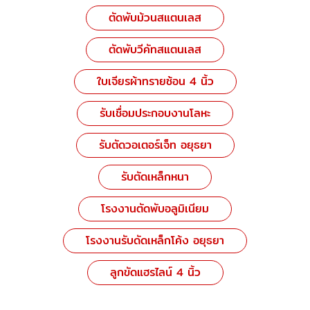
ตัดพับม้วนสแตนเลส
ตัดพับวีคัทสแตนเลส
ใบเจียรผ้าทรายซ้อน 4 นิ้ว
รับเชื่อมประกอบงานโลหะ
รับตัดวอเตอร์เจ็ท อยุธยา
รับตัดเหล็กหนา
โรงงานตัดพับอลูมิเนียม
โรงงานรับดัดเหล็กโค้ง อยุธยา
ลูกขัดแฮรไลน์ 4 นิ้ว