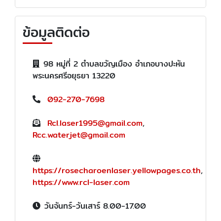
ข้อมูลติดต่อ
98 หมู่ที่ 2 ตำบลขวัญเมือง อำเภอบางปะหัน
พระนครศรีอยุธยา 13220
092-270-7698
Rcl.laser1995@gmail.com
,
Rcc.waterjet@gmail.com
https://rosecharoenlaser.yellowpages.co.th
,
https://www.rcl-laser.com
วันจันทร์-วันเสาร์ 8.00-17.00