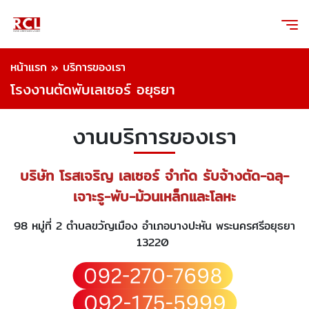
หน้าแรก
»
บริการของเรา
โรงงานตัดพับเลเซอร์ อยุธยา
งานบริการของเรา
บริษัท โรสเจริญ เลเซอร์ จำกัด รับจ้างตัด-ฉลุ-
เจาะรู-พับ-ม้วนเหล็กและโลหะ
98 หมู่ที่ 2 ตำบลขวัญเมือง อำเภอบางปะหัน พระนครศรีอยุธยา
13220