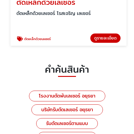
ตัดเหล็กด้วยเลเซอร์
ตัดเหล็กด้วยเลเซอร์ โรสเจริญ เลเซอร์
ดูรายละเอียด
ตัดเหล็กด้วยเลเซอร์
คำค้นสินค้า
โรงงานตัดพับเลเซอร์ อยุธยา
บริษัทรับตัดเลเซอร์ อยุธยา
รับตัดเลเซอร์ตามแบบ