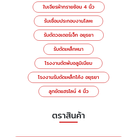
ใบเจียรผ้าทรายซ้อน 4 นิ้ว
รับเชื่อมประกอบงานโลหะ
รับตัดวอเตอร์เจ็ท อยุธยา
รับตัดเหล็กหนา
โรงงานตัดพับอลูมิเนียม
โรงงานรับดัดเหล็กโค้ง อยุธยา
ลูกขัดแฮรไลน์ 4 นิ้ว
ตราสินค้า