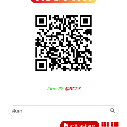
Line ID:
@RCLS
e-Brochure