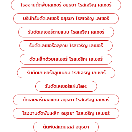
โรงงานตัดพับเลเซอร์ อยุธยา โรสเจริญ เลเซอร์
บริษัทรับตัดเลเซอร์ อยุธยา โรสเจริญ เลเซอร์
รับตัดเลเซอร์ตามแบบ โรสเจริญ เลเซอร์
รับตัดเลเซอร์ฉลุลาย โรสเจริญ เลเซอร์
ตัดเหล็กด้วยเลเซอร์ โรสเจริญ เลเซอร์
รับตัดเลเซอร์อลูมิเนียม โรสเจริญ เลเซอร์
รับตัดเลเซอร์แผ่นโลหะ
ตัดเลเซอร์ทองแดง อยุธยา โรสเจริญ เลเซอร์
โรงงานตัดพับเหล็ก อยุธยา โรสเจริญ เลเซอร์
ตัดพับสแตนเลส อยุธยา